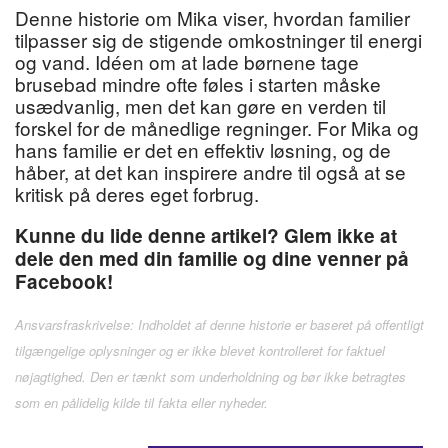
Denne historie om Mika viser, hvordan familier
tilpasser sig de stigende omkostninger til energi
og vand. Idéen om at lade børnene tage
brusebad mindre ofte føles i starten måske
usædvanlig, men det kan gøre en verden til
forskel for de månedlige regninger. For Mika og
hans familie er det en effektiv løsning, og de
håber, at det kan inspirere andre til også at se
kritisk på deres eget forbrug.
Kunne du lide denne artikel? Glem ikke at
dele den med din familie og dine venner på
Facebook!
Ansvarsfraskrivelse: Indholdet af denne historie er baseret på offentligt
tilgængelige oplysninger og er ikke blevet kontrolleret for faktuel
nøjagtighed. Den er tænkt som underholdning og bør ikke betragtes
som en pålidelig kilde til fakta eller nyheder.