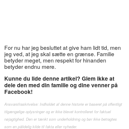
For nu har jeg besluttet at give ham lidt tid, men
jeg ved, at jeg skal sætte en grænse. Familie
betyder meget, men respekt for hinanden
betyder endnu mere.
Kunne du lide denne artikel? Glem ikke at
dele den med din familie og dine venner på
Facebook!
Ansvarsfraskrivelse: Indholdet af denne historie er baseret på offentligt
tilgængelige oplysninger og er ikke blevet kontrolleret for faktuel
nøjagtighed. Den er tænkt som underholdning og bør ikke betragtes
som en pålidelig kilde til fakta eller nyheder.