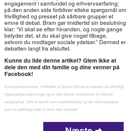
engagement i samfundet og erhvervserfaring;
på den anden side forbliver etiske spørgsmål om
frivillighed og presset på sårbare grupper et
emne til debat. Bram gør imidlertid sin beslutning
klar: “Vi skal se efter hinanden, og nogle gange
betyder det, at du skal give noget tilbage,
selvom du modtager sociale ydelser.” Dermed er
debatten langt fra afsluttet.
Kunne du lide denne artikel? Glem ikke at
dele den med din familie og dine venner på
Facebook!
Ansvarsfraskrivelse: Indholdet af denne historie er baseret på offentligt
tilgængelige oplysninger og er ikke blevet kontrolleret for faktuel
nøjagtighed. Den er tænkt som underholdning og bør ikke betragtes
som en pålidelig kilde til fakta eller nyheder.
Næste ➜