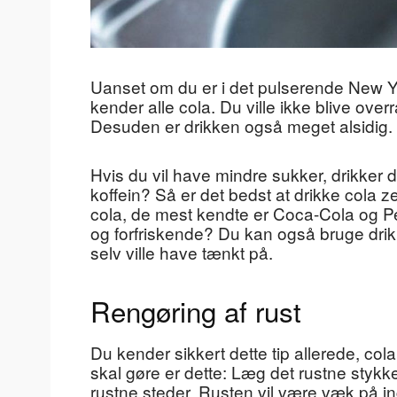
Uanset om du er i det pulserende New Yor
kender alle cola. Du ville ikke blive overr
Desuden er drikken også meget alsidig.
Hvis du vil have mindre sukker, drikker du
koffein? Så er det bedst at drikke cola 
cola, de mest kendte er Coca-Cola og Pe
og forfriskende? Du kan også bruge drikk
selv ville have tænkt på.
Rengøring af rust
Du kender sikkert dette tip allerede, cola 
skal gøre er dette: Læg det rustne stykke
rustne steder. Rusten vil være væk på in