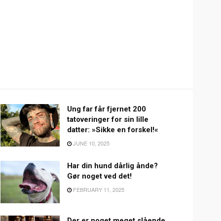
Ung far får fjernet 200
tatoveringer for sin lille
datter: »Sikke en forskel!«
JUNE 10, 2025
Har din hund dårlig ånde?
Gør noget ved det!
FEBRUARY 11, 2025
Der er noget meget slående