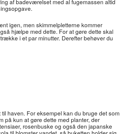
øring af badeværelset med al fugemassen altid
dningsopgave.
er rent igen, men skimmelpletterne kommer
også hjælpe med dette. For at gøre dette skal
række i et par minutter. Derefter behøver du
t til haven. For eksempel kan du bruge det som
på kun at gøre dette med planter, der
hortensiaer, rosenbuske og også den japanske
cola til blomster vandet, så buketten holder sig