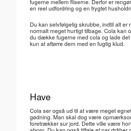
fugerne mellem fliserne. Derfor er reng
en reel udfordring og en frygtet hushol
Du kan selvfølgelig skrubbe, indtil alt 
normalt meget hurtigt tilbage. Cola kan 
du dække fugerne med cola og lade det t
kun at aftørre dem med en fugtig klud.
Have
Cola ser også ud til at være meget egne
gødning. Man skal dog være opmærksom 
foretrækker sur jord. Dette ville være 
ahorn. Du kan også tilføje et par dråber 