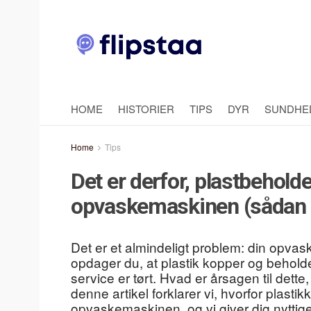
HOME
HISTORIER
TIPS
DYR
SUNDHE
Home
Tips
Det er derfor, plastbeholde
opvaskemaskinen (sådan 
Det er et almindeligt problem: din opva
opdager du, at plastik kopper og behold
service er tørt. Hvad er årsagen til dett
denne artikel forklarer vi, hvorfor plast
opvaskemaskinen, og vi giver dig nyttige t