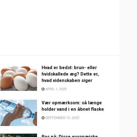
Hvad er bedst: brun- eller
hvidskallede æg? Dette er,
hvad videnskaben siger
APRIL 1, 2025
Vær opmærksom: så længe
holder vand i en åbnet flaske
SEPTEMBER 10, 2025
Pas på: Disse europæiske