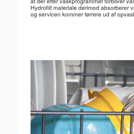
at der efter vaskprogrammet forbliver v
Hydrofilt materiale derimod absorberer va
og servicen kommer tørrere ud af opva