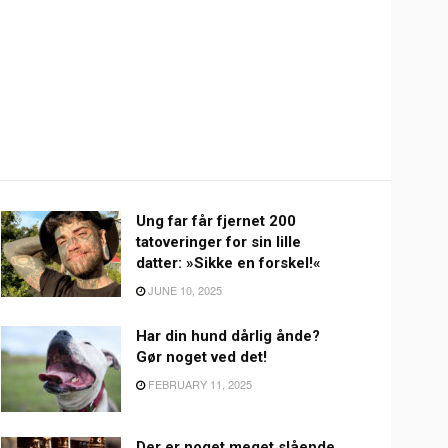
Ung far får fjernet 200
tatoveringer for sin lille
datter: »Sikke en forskel!«
JUNE 10, 2025
Har din hund dårlig ånde?
Gør noget ved det!
FEBRUARY 11, 2025
Der er noget meget slående