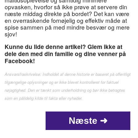
opvasken, hvorfor så ikke prøve at servere din
næste middag direkte på bordet? Det kan være
en overraskende fornøjelig og effektiv måde at
spise sammen på med mindre besvær og mere
sjov!
Kunne du lide denne artikel? Glem ikke at
dele den med din familie og dine venner på
Facebook!
Ansvarsfraskrivelse: Indholdet af denne historie er baseret på offentligt
tilgængelige oplysninger og er ikke blevet kontrolleret for faktuel
nøjagtighed. Den er tænkt som underholdning og bør ikke betragtes
som en pålidelig kilde til fakta eller nyheder.
Næste ➜