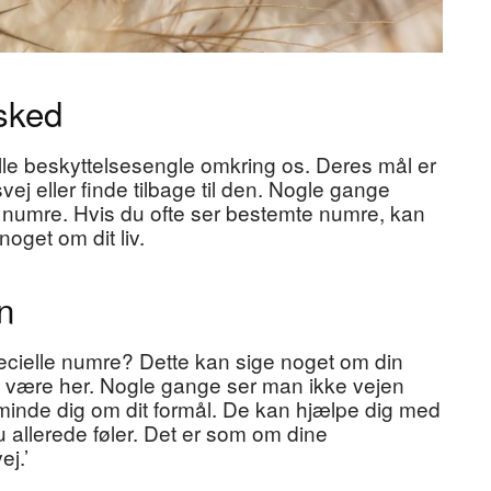
sked
 alle beskyttelsesengle omkring os. Deres mål er
vej eller finde tilbage til den. Nogle gange
 numre. Hvis du ofte ser bestemte numre, kan
oget om dit liv.
n
pecielle numre? Dette kan sige noget om din
 at være her. Nogle gange ser man ikke vejen
 minde dig om dit formål. De kan hjælpe dig med
du allerede føler. Det er som om dine
ej.’