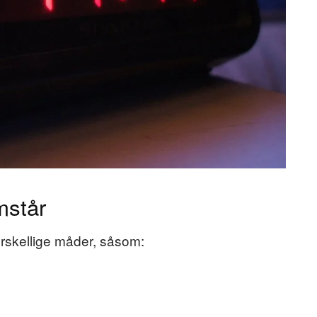
mstår
orskellige måder, såsom: