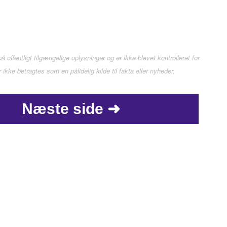
 offentligt tilgængelige oplysninger og er ikke blevet kontrolleret for
kke betragtes som en pålidelig kilde til fakta eller nyheder.
Næste side ➜