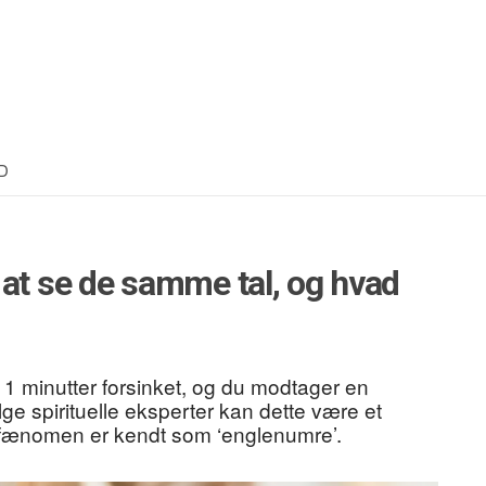
D
 at se de samme tal, og hvad
r 11 minutter forsinket, og du modtager en
følge spirituelle eksperter kan dette være et
e fænomen er kendt som ‘englenumre’.