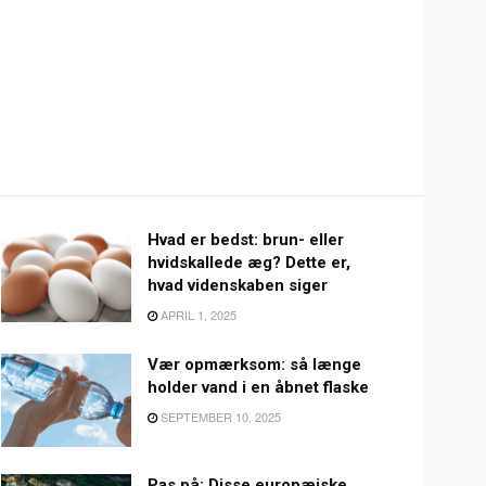
Hvad er bedst: brun- eller
hvidskallede æg? Dette er,
hvad videnskaben siger
APRIL 1, 2025
Vær opmærksom: så længe
holder vand i en åbnet flaske
SEPTEMBER 10, 2025
Pas på: Disse europæiske