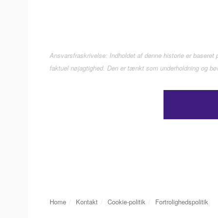
Ansvarsfraskrivelse: Indholdet af denne historie er baseret på
faktuel nøjagtighed. Den er tænkt som underholdning og bør i
Home
Kontakt
Cookie-politik
Fortrolighedspolitik