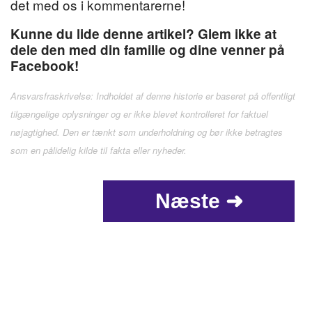
det med os i kommentarerne!
Kunne du lide denne artikel? Glem ikke at
dele den med din familie og dine venner på
Facebook!
Ansvarsfraskrivelse: Indholdet af denne historie er baseret på offentligt
tilgængelige oplysninger og er ikke blevet kontrolleret for faktuel
nøjagtighed. Den er tænkt som underholdning og bør ikke betragtes
som en pålidelig kilde til fakta eller nyheder.
Næste ➜