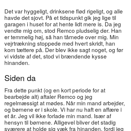
Det var hyggeligt, drinksene flød rigeligt, og alle
havde det sjovt. På et tidspunkt gik jeg lige til
garagen i huset for at hente lidt mere is. Da jeg
vendte mig om, stod Remco pludselig der. Han
er temmelig høj, så han tårnede over mig. Min
vejrtrækning stoppede med hvert skridt, han
kom tættere på. Der blev ikke sagt noget, og før
vi vidste af det, stod vi brændende kysse
hinanden.
Siden da
Fra dette punkt (og en kort periode for at
bearbejde alt) aftaler Remco og jeg
regelmæssigt at mødes. Når min mand arbejder,
og børnene er i skole. Vi har nu haft en affære i
et år. Jeg vil ikke forlade min mand. Især af
hensyn til børnene. Alligevel bliver det stadig
sværere at holde sig væk fra hinanden, fordi jeg