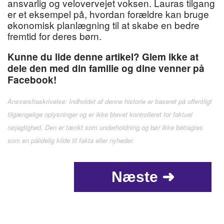
ansvarlig og velovervejet voksen. Lauras tilgang
er et eksempel på, hvordan forældre kan bruge
økonomisk planlægning til at skabe en bedre
fremtid for deres børn.
Kunne du lide denne artikel? Glem ikke at
dele den med din familie og dine venner på
Facebook!
Ansvarsfraskrivelse: Indholdet af denne historie er baseret på offentligt
tilgængelige oplysninger og er ikke blevet kontrolleret for faktuel
nøjagtighed. Den er tænkt som underholdning og bør ikke betragtes
som en pålidelig kilde til fakta eller nyheder.
Næste ➜