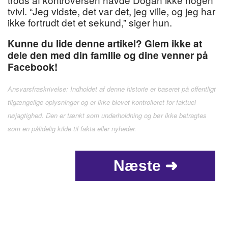
tvivl. “Jeg vidste, det var det, jeg ville, og jeg har
ikke fortrudt det et sekund,” siger hun.
Kunne du lide denne artikel? Glem ikke at
dele den med din familie og dine venner på
Facebook!
Ansvarsfraskrivelse: Indholdet af denne historie er baseret på offentligt
tilgængelige oplysninger og er ikke blevet kontrolleret for faktuel
nøjagtighed. Den er tænkt som underholdning og bør ikke betragtes
som en pålidelig kilde til fakta eller nyheder.
Næste ➜