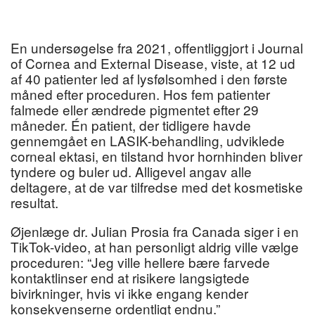
En undersøgelse fra 2021, offentliggjort i Journal
of Cornea and External Disease, viste, at 12 ud
af 40 patienter led af lysfølsomhed i den første
måned efter proceduren. Hos fem patienter
falmede eller ændrede pigmentet efter 29
måneder. Én patient, der tidligere havde
gennemgået en LASIK-behandling, udviklede
corneal ektasi, en tilstand hvor hornhinden bliver
tyndere og buler ud. Alligevel angav alle
deltagere, at de var tilfredse med det kosmetiske
resultat.
Øjenlæge dr. Julian Prosia fra Canada siger i en
TikTok-video, at han personligt aldrig ville vælge
proceduren: “Jeg ville hellere bære farvede
kontaktlinser end at risikere langsigtede
bivirkninger, hvis vi ikke engang kender
konsekvenserne ordentligt endnu.”