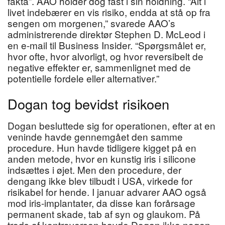
fakta”. AAO holder dog fast i sin holdning. “Alt i
livet indebærer en vis risiko, endda at stå op fra
sengen om morgenen,” svarede AAO’s
administrerende direktør Stephen D. McLeod i
en e-mail til Business Insider. “Spørgsmålet er,
hvor ofte, hvor alvorligt, og hvor reversibelt de
negative effekter er, sammenlignet med de
potentielle fordele eller alternativer.”
Dogan tog bevidst risikoen
Dogan besluttede sig for operationen, efter at en
veninde havde gennemgået den samme
procedure. Hun havde tidligere kigget på en
anden metode, hvor en kunstig iris i silicone
indsættes i øjet. Men den procedure, der
dengang ikke blev tilbudt i USA, virkede for
risikabel for hende. I januar advarer AAO også
mod iris-implantater, da disse kan forårsage
permanent skade, tab af syn og glaukom. På
trods af kontroversen havde Dogan ikke nogen