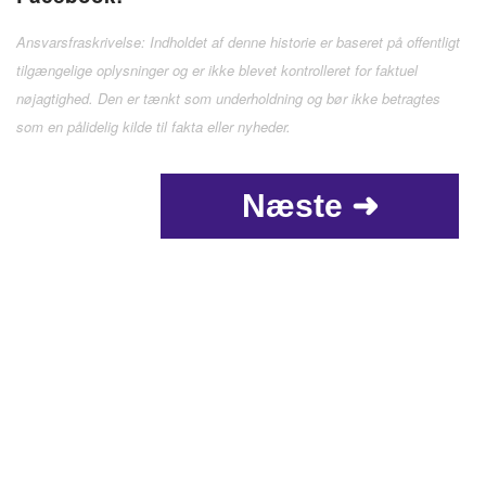
Ansvarsfraskrivelse: Indholdet af denne historie er baseret på offentligt
tilgængelige oplysninger og er ikke blevet kontrolleret for faktuel
nøjagtighed. Den er tænkt som underholdning og bør ikke betragtes
som en pålidelig kilde til fakta eller nyheder.
Næste ➜