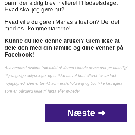
barn, der aldrig blev inviteret til fødselsdage.
Hvad skal jeg gøre nu?
Hvad ville du gøre i Marias situation? Del det
med os i kommentarerne!
Kunne du lide denne artikel? Glem ikke at
dele den med din familie og dine venner på
Facebook!
Ansvarsfraskrivelse: Indholdet af denne historie er baseret på offentligt
tilgængelige oplysninger og er ikke blevet kontrolleret for faktuel
nøjagtighed. Den er tænkt som underholdning og bør ikke betragtes
som en pålidelig kilde til fakta eller nyheder.
Næste ➜