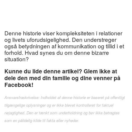
Denne historie viser kompleksiteten i relationer
og livets uforudsigelighed. Den understreger
også betydningen af kommunikation og tillid i et
forhold. Hvad synes du om denne bizarre
situation?
Kunne du lide denne artikel? Glem ikke at
dele den med din familie og dine venner på
Facebook!
Ansvarsfraskrivelse: Indholdet af denne historie er baseret på offentligt
tilgængelige oplysninger og er ikke blevet kontrolleret for faktuel
nøjagtighed. Den er tænkt som underholdning og bør ikke betragtes
som en pålidelig kilde til fakta eller nyheder.