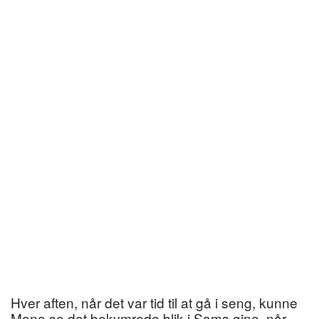
Hver aften, når det var tid til at gå i seng, kunne
Mona se det bekymrede blik i Sams øjne, når