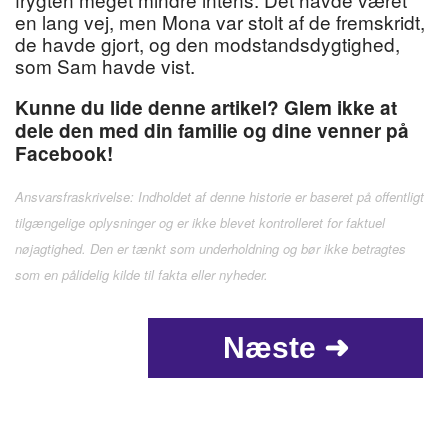
en lang vej, men Mona var stolt af de fremskridt,
de havde gjort, og den modstandsdygtighed,
som Sam havde vist.
Kunne du lide denne artikel? Glem ikke at
dele den med din familie og dine venner på
Facebook!
Ansvarsfraskrivelse: Indholdet af denne historie er baseret på offentligt
tilgængelige oplysninger og er ikke blevet kontrolleret for faktuel
nøjagtighed. Den er tænkt som underholdning og bør ikke betragtes
som en pålidelig kilde til fakta eller nyheder.
Næste ➜