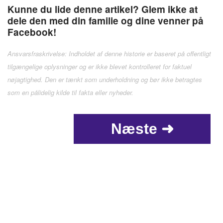
Kunne du lide denne artikel? Glem ikke at
dele den med din familie og dine venner på
Facebook!
Ansvarsfraskrivelse: Indholdet af denne historie er baseret på offentligt
tilgængelige oplysninger og er ikke blevet kontrolleret for faktuel
nøjagtighed. Den er tænkt som underholdning og bør ikke betragtes
som en pålidelig kilde til fakta eller nyheder.
Næste ➜