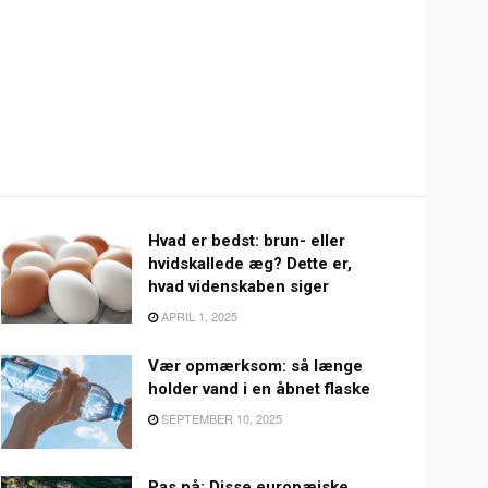
Hvad er bedst: brun- eller
hvidskallede æg? Dette er,
hvad videnskaben siger
APRIL 1, 2025
Vær opmærksom: så længe
holder vand i en åbnet flaske
SEPTEMBER 10, 2025
Pas på: Disse europæiske