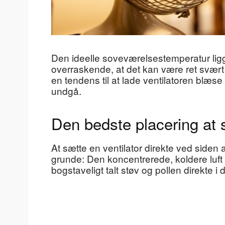
Den ideelle soveværelsestemperatur ligg
overraskende, at det kan være ret svær
en tendens til at lade ventilatoren blæs
undgå.
Den bedste placering at s
At sætte en ventilator direkte ved siden
grunde: Den koncentrerede, koldere luf
bogstaveligt talt støv og pollen direkte i d