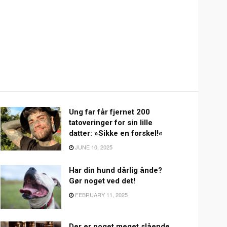
Ung far får fjernet 200
tatoveringer for sin lille
datter: »Sikke en forskel!«
JUNE 10, 2025
Har din hund dårlig ånde?
Gør noget ved det!
FEBRUARY 11, 2025
Der er noget meget slående