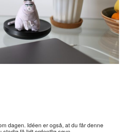
 om dagen. Idéen er også, at du får denne
u stadig få lidt ordentlig søvn.