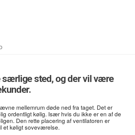
D
 særlige sted, og der vil være
sekunder.
ævne mellemrum døde ned fra taget. Det er
g ordentligt kølig. Især hvis du ikke er en af de
igen. Den rette placering af ventilatoren er
til et køligt soveværelse.