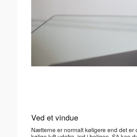
Ved et vindue
Nætterne er normalt køligere end det er
kølige luft udefra, ind i boligen. Så kan d