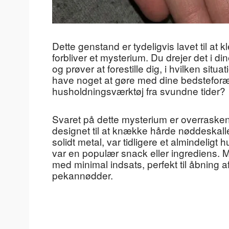
Dette genstand er tydeligvis lavet til at
forbliver et mysterium. Du drejer det i 
og prøver at forestille dig, i hvilken sit
have noget at gøre med dine bedsteforæ
husholdningsværktøj fra svundne tider?
Svaret på dette mysterium er overrasken
designet til at knække hårde nøddeskall
solidt metal, var tidligere et almindelig
var en populær snack eller ingrediens. M
med minimal indsats, perfekt til åbning 
pekannødder.