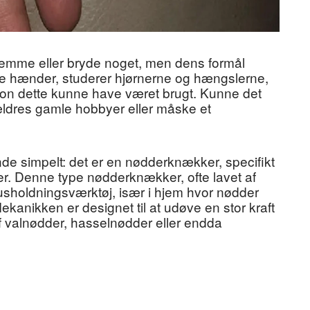
 klemme eller bryde noget, men dens formål
dine hænder, studerer hjørnerne og hængslerne,
uation dette kunne have været brugt. Kunne det
ldres gamle hobbyer eller måske et
de simpelt: det er en nødderknækker, specifikt
er. Denne type nødderknækker, ofte lavet af
t husholdningsværktøj, især i hjem hvor nødder
ekanikken er designet til at udøve en stor kraft
af valnødder, hasselnødder eller endda