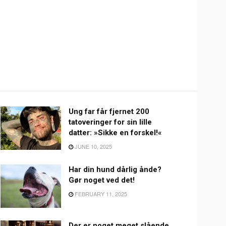
Ung far får fjernet 200
tatoveringer for sin lille
datter: »Sikke en forskel!«
JUNE 10, 2025
Har din hund dårlig ånde?
Gør noget ved det!
FEBRUARY 11, 2025
Der er noget meget slående