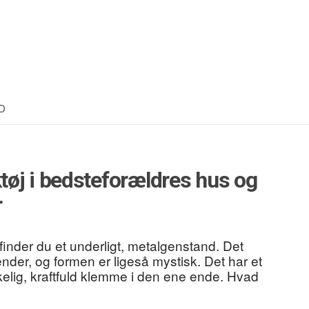
D
øj i bedsteforældres hus og
r
nder du et underligt, metalgenstand. Det
nder, og formen er ligeså mystisk. Det har et
kelig, kraftfuld klemme i den ene ende. Hvad